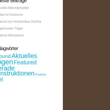
este Beiträge
tuelle Abbundprojekte
tikel im Holzkurier
bund von Holzleimbau Zischka
geknickter Träger
tarme Weisstanne
lagwörter
Aktuelles
bund
ögen
Featured
rade
nstruktionen
Produkte
el