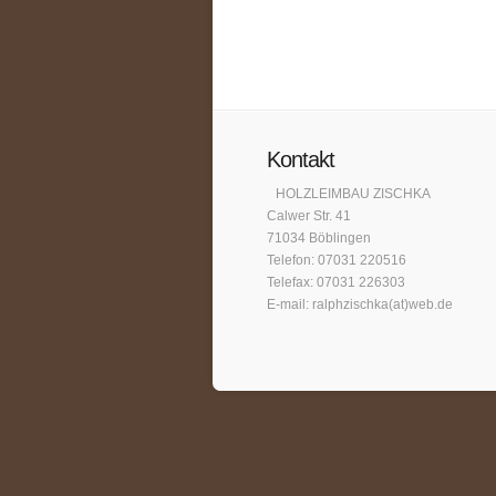
Kontakt
HOLZLEIMBAU ZISCHKA
Calwer Str. 41
71034 Böblingen
Telefon: 07031 220516
Telefax: 07031 226303
E-mail: ralphzischka(at)web.de