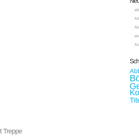
Neu
ak
Ar
Ab
ab
As
Sch
Ab
B
Ge
Ko
Tit
t Treppe